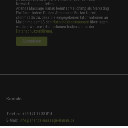
Newsletter abbestellen.
Ananda Massage Hanau benutzt Mailchimp als Marketing
Platform. Indem Du den Abonnieren Button klickst,
stimmst Du zu, dass die eingegebenen Informationen an
Mailchimp gemäß den
Nutzungsbedingungen
übertragen
werden. Weitere Informationen finden sich in der
Datenschutzerklärung.
Kontakt
Telefon: +49 171 17 88 014
E-Mail:
info@ananda-massage-hanau.de